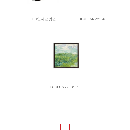
LED안내전광판
BLUECANVAS 49
BLUECANVERS 26.5
1