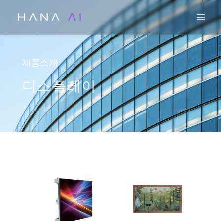
콘
Mai
텐
츠
로
건
제품소개
너
디스플레이
뛰
기