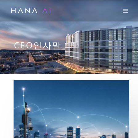
콘
Mai
텐
츠
로
건
CEO인사말
너
뛰
기