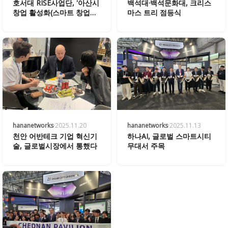
호서대 RISE사업단, '아산시
백석대·백석문화대, 크리스
창업 활성화(스마트 창업생
마스 트리 점등식
태계 구축) 투자유치 Build-
up 프로그램' 성료
hananetworks
·
2025.11.20
hananetworks
·
2025.11.13
천안 어반테크 기업 혁신기
하나AI, 글로벌 스마트시티
술, 글로벌시장에서 통했다
무대서 주목