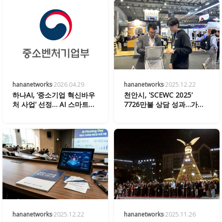
hananetworks
·
2026.04.29
hananetworks
·
2025.12.22
하나AI, ‘중소기업 혁신바우
천안시, 'SCEWC 2025'
처 사업’ 선정… AI 스마트시
7726만불 상담 성과…가우
티 혁신 가속화
스랩 등 7개 기업 공동관 구
성
hananetworks
·
2025.12.22
hananetworks
·
2025.11.26