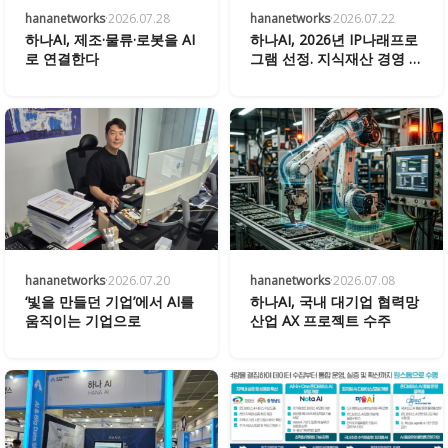
hananetworks
·
2026.07.28
hananetworks
·
2026.07.22
하나AI, 제조·물류·로봇을 AI
하나AI, 2026년 IP나래프로
로 연결한다
그램 선정. 지식재산 경영 강
화
hananetworks
·
2026.07.20
hananetworks
·
2026.07.08
‘빛을 만들던 기업’에서 AI를
하나AI, 국내 대기업 협력망
움직이는 기업으로
산업 AX 프로젝트 수주