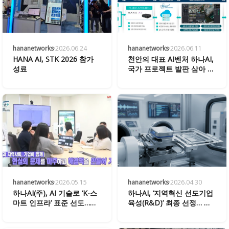
hananetworks
·
2026.06.24
hananetworks
·
2026.06.11
HANA AI, STK 2026 참가
천안의 대표 AI벤처 하나AI,
성료
국가 프로젝트 발판 삼아 유
니콘 도전
hananetworks
·
2026.05.15
hananetworks
·
2026.04.30
하나AI(주), AI 기술로 ‘K-스
하나AI, ‘지역혁신 선도기업
마트 인프라’ 표준 선도…
육성(R&D)’ 최종 선정… 기
RISE 사업 성과 확산 박차
술 혁신 가속화