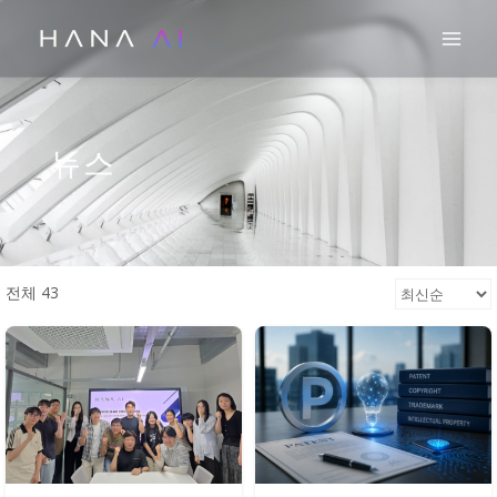
콘
Mai
텐
츠
로
건
뉴스
너
뛰
기
전체 43