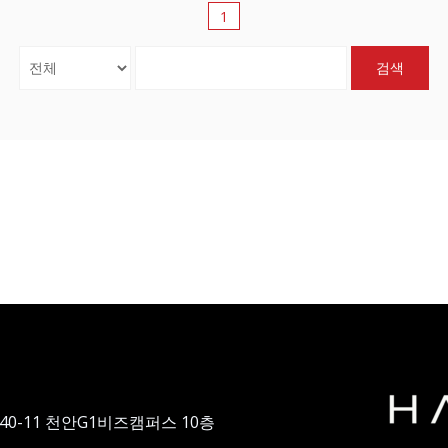
1
검색
40-11 천안G1비즈캠퍼스 10층