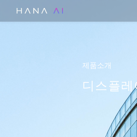
콘
텐
츠
로
건
너
뛰
제품소개
기
디스플레