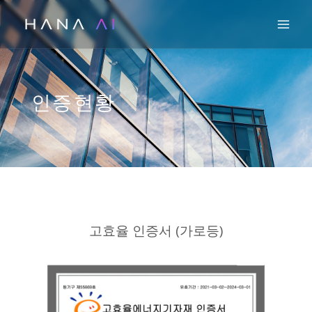
콘
Mai
텐
츠
로
건
인증현황
너
뛰
기
고효율 인증서 (가로등)