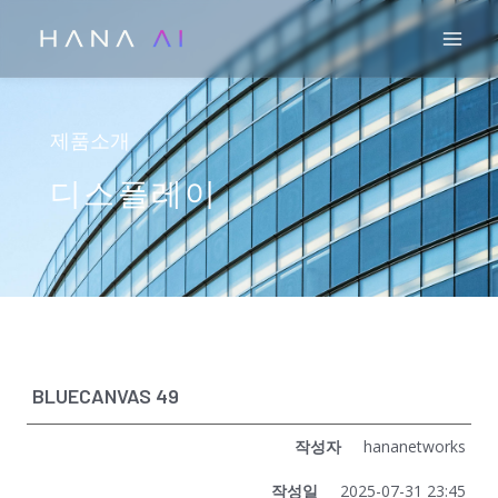
콘
Mai
텐
츠
로
건
제품소개
너
디스플레이
뛰
기
BLUECANVAS 49
작성자
hananetworks
작성일
2025-07-31 23:45