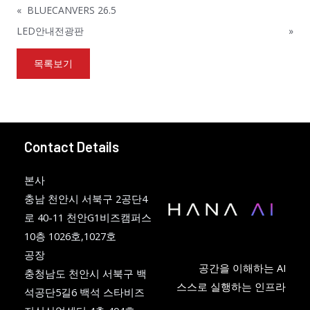
«
BLUECANVERS 26.5
LED안내전광판
»
목록보기
Contact Details
본사
충남 천안시 서북구 2공단4
로 40-11 천안G1비즈캠퍼스
10층 1026호,1027호
공장
공간을 이해하는 AI
충청남도 천안시 서북구 백
스스로 실행하는 인프라
석공단5길6 백석 스타비즈