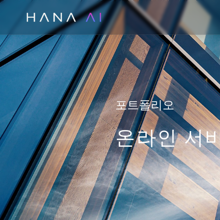
콘
텐
츠
로
건
너
뛰
포트폴리오
기
온라인 서