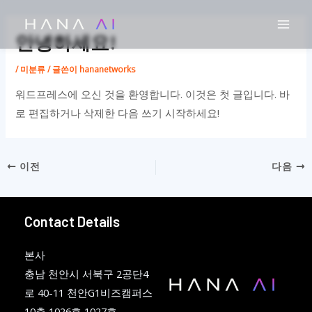
콘
Mai
텐
안녕하세요!
츠
로
/
미분류
/ 글쓴이
hananetworks
건
워드프레스에 오신 것을 환영합니다. 이것은 첫 글입니다. 바
너
로 편집하거나 삭제한 다음 쓰기 시작하세요!
뛰
기
이전
다음
Contact Details
본사
충남 천안시 서북구 2공단4
로 40-11 천안G1비즈캠퍼스
10층 1026호,1027호