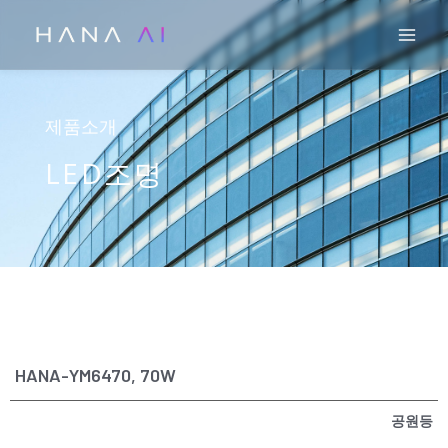
콘
Mai
텐
츠
로
건
제품소개
너
LED조명
뛰
기
HANA-YM6470, 70W
공원등