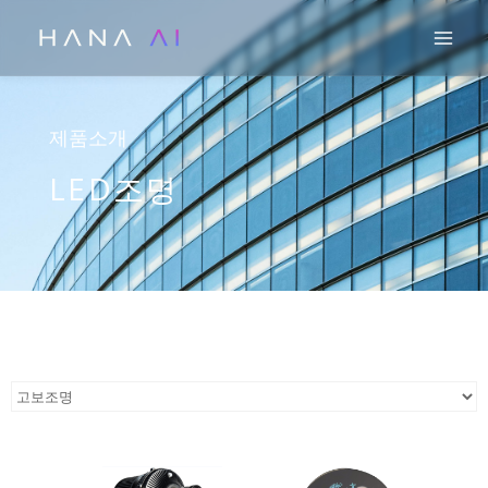
콘
Mai
텐
츠
로
건
제품소개
너
LED조명
뛰
기