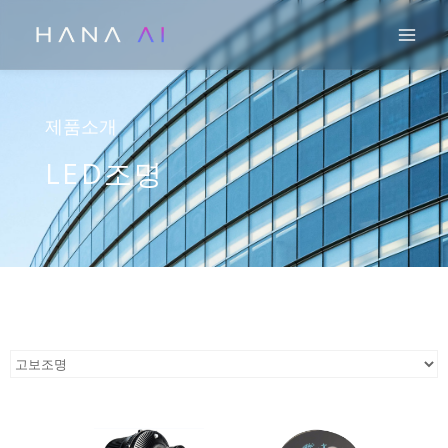
콘
Mai
텐
츠
로
건
제품소개
너
LED조명
뛰
기