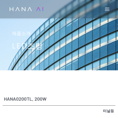
콘
Mai
텐
츠
로
건
제품소개
너
LED조명
뛰
기
HANA0200TL, 200W
터널등