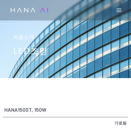
콘
Mai
텐
츠
로
건
제품소개
너
LED조명
뛰
기
HANA150ST, 150W
가로등