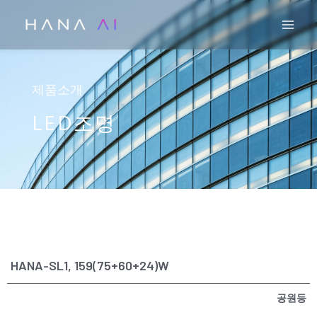
콘
Mai
텐
츠
로
건
제품소개
너
LED조명
뛰
기
HANA-SL1, 159(75+60+24)W
공원등