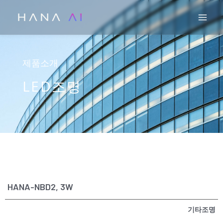
콘
Mai
텐
츠
로
건
제품소개
너
LED조명
뛰
기
HANA-NBD2, 3W
기타조명