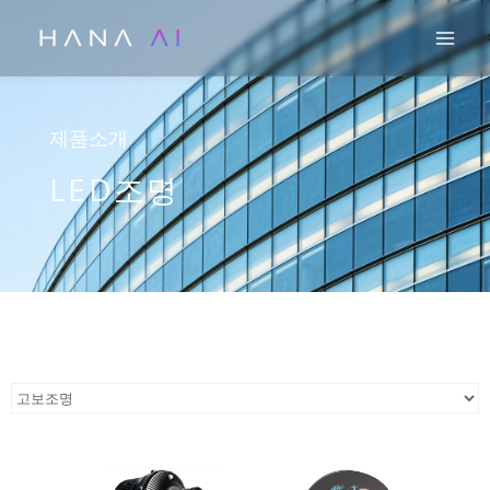
콘
Mai
텐
츠
로
건
제품소개
너
LED조명
뛰
기