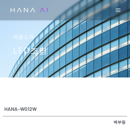
콘
Mai
텐
츠
로
건
제품소개
너
LED조명
뛰
기
HANA-WG12W
벽부등