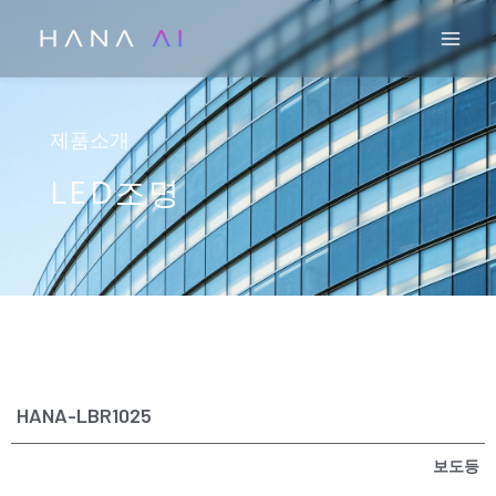
콘
Mai
텐
츠
로
건
제품소개
너
LED조명
뛰
기
HANA-LBR1025
보도등