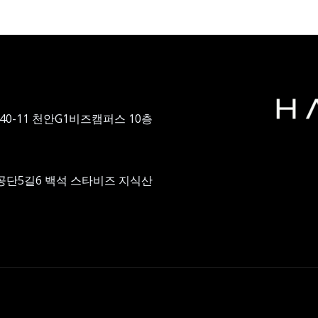
40-11 천안G1비즈캠퍼스 10층
공단5길6 백석 스타비즈 지식산