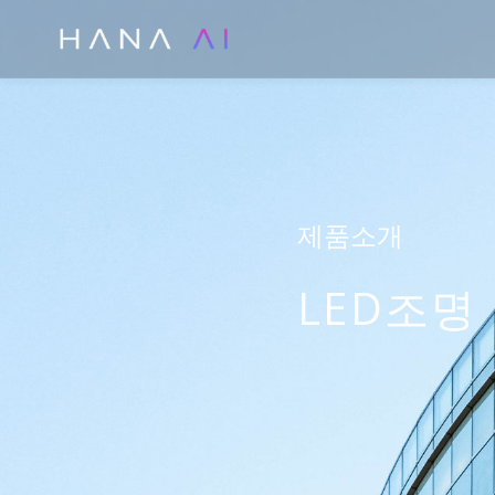
콘
텐
츠
로
건
너
뛰
제품소개
기
LED조명