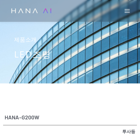
콘
Mai
텐
츠
로
건
제품소개
너
LED조명
뛰
기
HANA-G200W
투사등