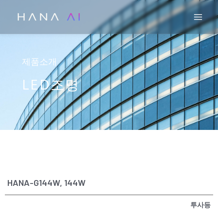
콘
Mai
텐
츠
로
건
제품소개
너
LED조명
뛰
기
HANA-G144W, 144W
투사등