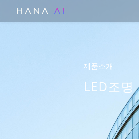
콘
텐
츠
로
건
너
뛰
제품소개
기
LED조명