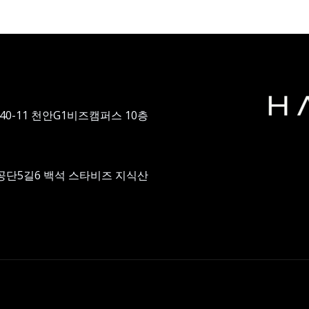
40-11 천안G1비즈캠퍼스 10층
공단5길6 백석 스타비즈 지식산