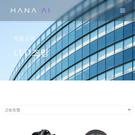
콘
Mai
텐
츠
로
건
제품소개
너
LED조명
뛰
기