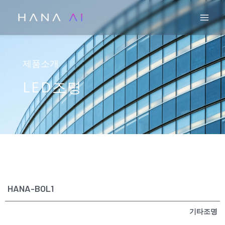
콘
Mai
텐
츠
로
건
제품소개
너
LED조명
뛰
기
HANA-BOL1
기타조명