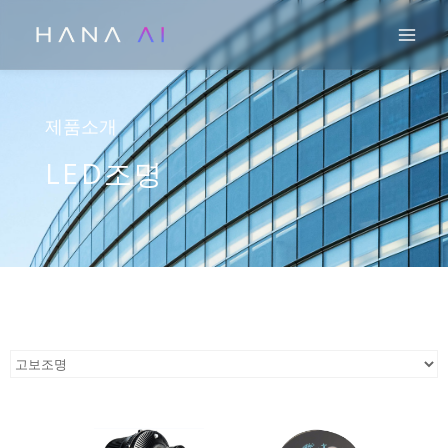
콘
Mai
텐
츠
로
건
제품소개
너
LED조명
뛰
기