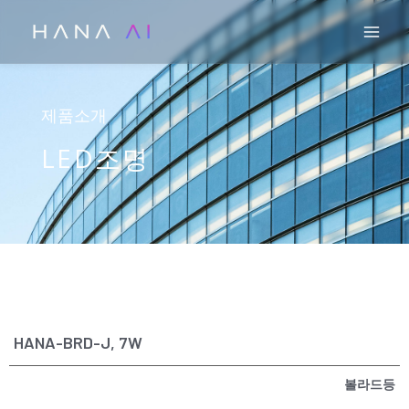
콘
Mai
텐
츠
로
건
제품소개
너
LED조명
뛰
기
HANA-BRD-J, 7W
볼라드등