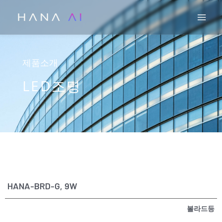
콘
Mai
텐
츠
로
건
제품소개
너
LED조명
뛰
기
HANA-BRD-G, 9W
볼라드등