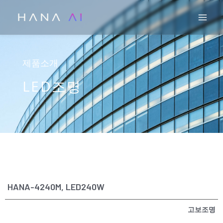
콘
Mai
텐
츠
로
건
제품소개
너
LED조명
뛰
기
HANA-4240M, LED240W
고보조명