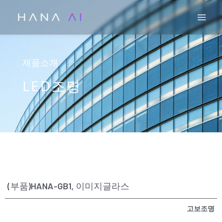
콘
Mai
텐
츠
로
건
제품소개
너
LED조명
뛰
기
(부품)HANA-GB1, 이미지글라스
고보조명