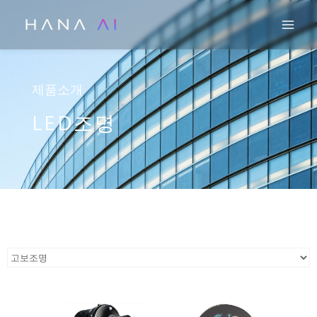
콘
Mai
텐
츠
로
건
제품소개
너
LED조명
뛰
기