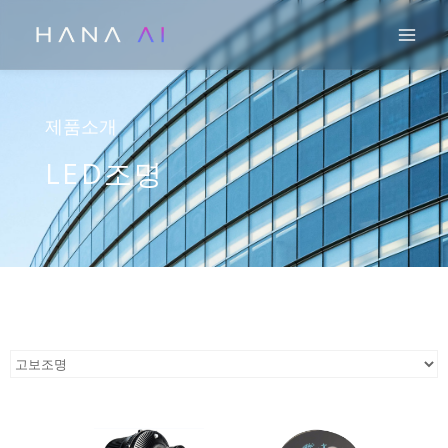
콘
Mai
텐
츠
로
건
제품소개
너
LED조명
뛰
기