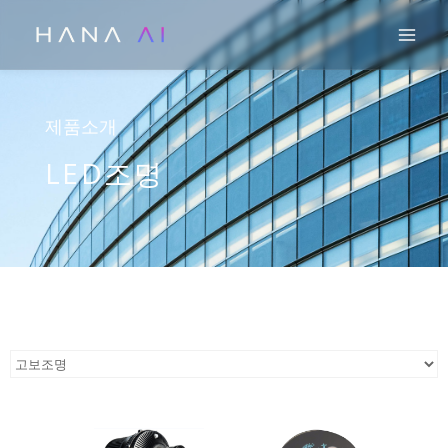
콘
Mai
텐
츠
로
건
제품소개
너
LED조명
뛰
기