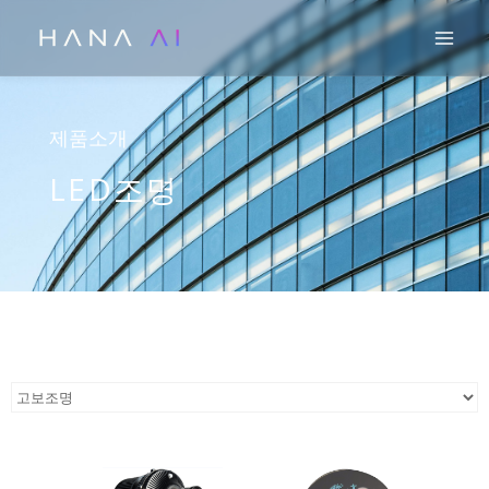
콘
Mai
텐
츠
로
건
제품소개
너
LED조명
뛰
기