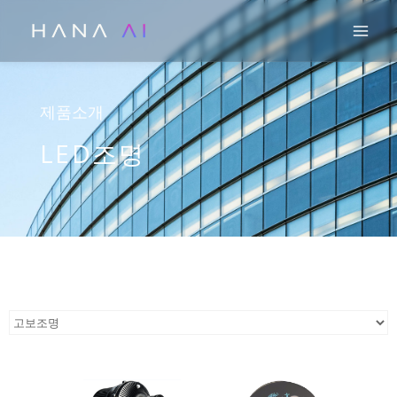
콘
Mai
텐
츠
로
건
제품소개
너
LED조명
뛰
기