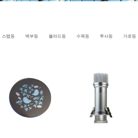
스텝등
벽부등
볼라드등
수목등
투사등
가로등