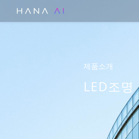
콘
텐
츠
로
건
너
뛰
제품소개
기
LED조명