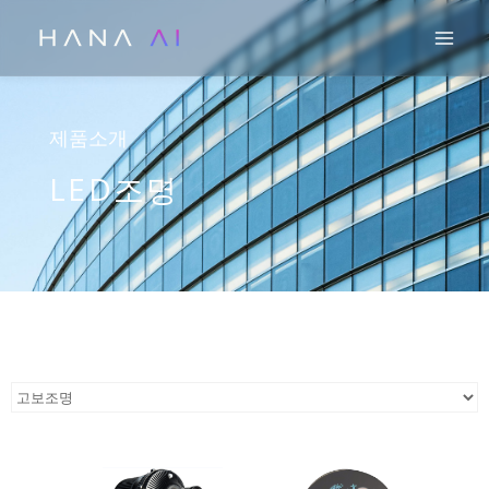
콘
Mai
텐
츠
로
건
제품소개
너
LED조명
뛰
기