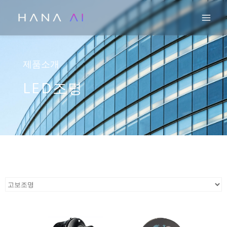
콘
Mai
텐
츠
로
건
제품소개
너
LED조명
뛰
기