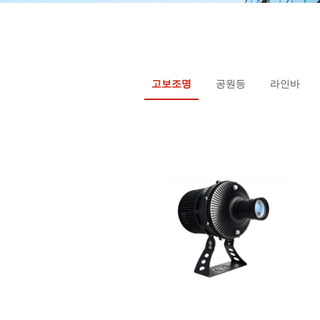
고보조명
공원등
라인바