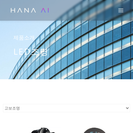
콘
Mai
텐
츠
로
건
제품소개
너
LED조명
뛰
기