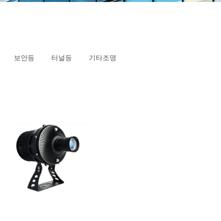
보안등
터널등
기타조명