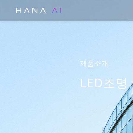
콘
텐
츠
로
건
너
뛰
제품소개
기
LED조명