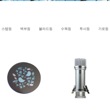
스텝등
벽부등
볼라드등
수목등
투사등
가로등