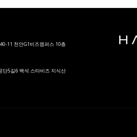
40-11 천안G1비즈캠퍼스 10층
공단5길6 백석 스타비즈 지식산