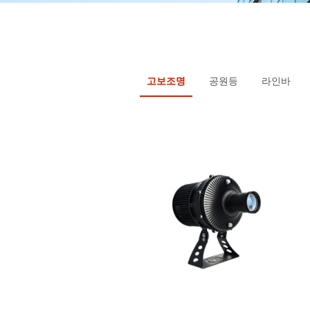
고보조명
공원등
라인바