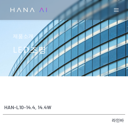
콘
Mai
텐
츠
로
건
제품소개
너
LED조명
뛰
기
HAN-L10-14.4, 14.4W
라인바