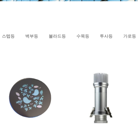
스텝등
벽부등
볼라드등
수목등
투사등
가로등