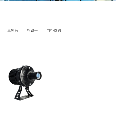
보안등
터널등
기타조명