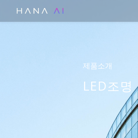
콘
텐
츠
로
건
너
뛰
제품소개
기
LED조명