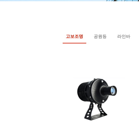
고보조명
공원등
라인바