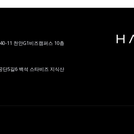
40-11 천안G1비즈캠퍼스 10층
공단5길6 백석 스타비즈 지식산