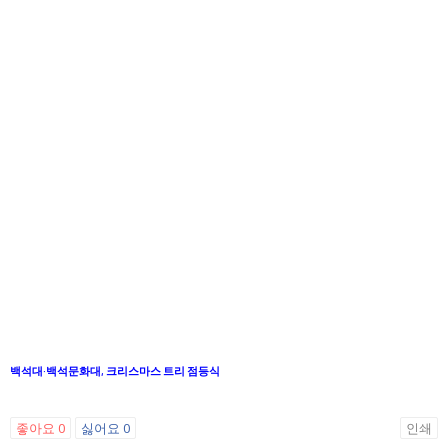
백석대·백석문화대, 크리스마스 트리 점등식
좋아요
0
싫어요
0
인쇄