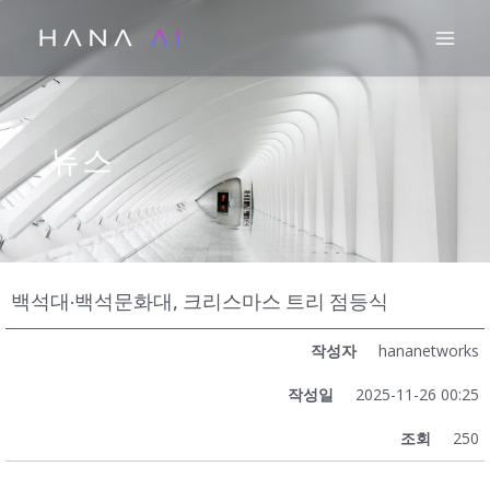
콘
Mai
텐
츠
로
건
뉴스
너
뛰
기
백석대·백석문화대, 크리스마스 트리 점등식
작성자
hananetworks
작성일
2025-11-26 00:25
조회
250