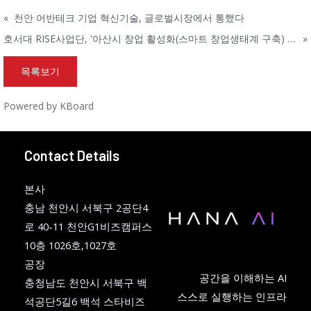
«
천안 어반테크 기업 혁신기술, 글로벌시장에서 통했다
호서대 RISE사업단, '아산시 창업 활성화(스마트 창업생태계 구축) 투자유치 Build-up 프로그램' 성료
»
목록보기
Powered by KBoard
Contact Details
본사
충남 천안시 서북구 2공단4
로 40-11 천안G1비즈캠퍼스
10층 1026호,1027호
공장
공간을 이해하는 AI
충청남도 천안시 서북구 백
스스로 실행하는 인프라
석공단5길6 백석 스타비즈