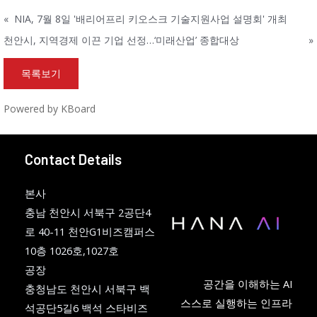
«
NIA, 7월 8일 '배리어프리 키오스크 기술지원사업 설명회' 개최
천안시, 지역경제 이끈 기업 선정…‘미래산업’ 종합대상
»
목록보기
Powered by KBoard
Contact Details
본사
충남 천안시 서북구 2공단4
로 40-11 천안G1비즈캠퍼스
10층 1026호,1027호
공장
공간을 이해하는 AI
충청남도 천안시 서북구 백
스스로 실행하는 인프라
석공단5길6 백석 스타비즈