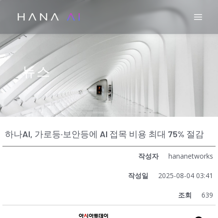
콘
Mai
텐
츠
로
건
뉴스
너
뛰
기
하나AI, 가로등·보안등에 AI 접목 비용 최대 75% 절감
작성자
hananetworks
작성일
2025-08-04 03:41
조회
639