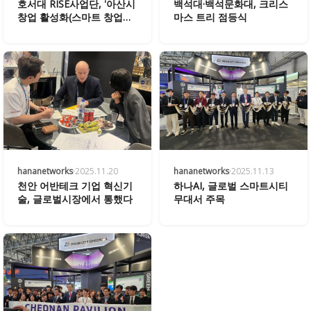
호서대 RISE사업단, '아산시
백석대·백석문화대, 크리스
창업 활성화(스마트 창업생
마스 트리 점등식
태계 구축) 투자유치 Build-
up 프로그램' 성료
hananetworks
·
2025.11.20
hananetworks
·
2025.11.13
천안 어반테크 기업 혁신기
하나AI, 글로벌 스마트시티
술, 글로벌시장에서 통했다
무대서 주목