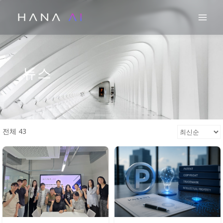
콘
Mai
텐
츠
로
건
뉴스
너
뛰
기
전체 43