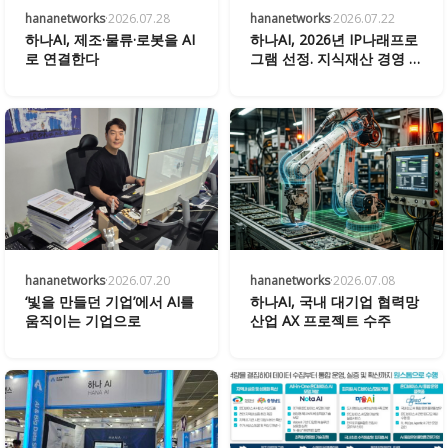
hananetworks
·
2026.07.28
hananetworks
·
2026.07.22
하나AI, 제조·물류·로봇을 AI
하나AI, 2026년 IP나래프로
로 연결한다
그램 선정. 지식재산 경영 강
화
hananetworks
·
2026.07.20
hananetworks
·
2026.07.08
‘빛을 만들던 기업’에서 AI를
하나AI, 국내 대기업 협력망
움직이는 기업으로
산업 AX 프로젝트 수주