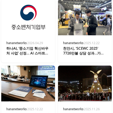
hananetworks
·
2026.04.29
hananetworks
·
2025.12.22
하나AI, ‘중소기업 혁신바우
천안시, 'SCEWC 2025'
처 사업’ 선정… AI 스마트시
7726만불 상담 성과…가우
티 혁신 가속화
스랩 등 7개 기업 공동관 구
성
hananetworks
·
2025.12.22
hananetworks
·
2025.11.26