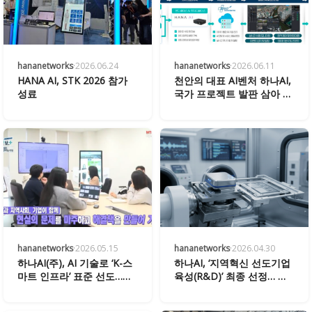
hananetworks
·
2026.06.24
hananetworks
·
2026.06.11
HANA AI, STK 2026 참가
천안의 대표 AI벤처 하나AI,
성료
국가 프로젝트 발판 삼아 유
니콘 도전
hananetworks
·
2026.05.15
hananetworks
·
2026.04.30
하나AI(주), AI 기술로 ‘K-스
하나AI, ‘지역혁신 선도기업
마트 인프라’ 표준 선도…
육성(R&D)’ 최종 선정… 기
RISE 사업 성과 확산 박차
술 혁신 가속화