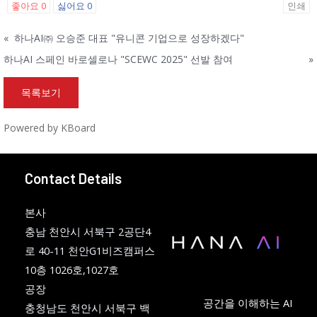
좋아요
0
싫어요
0
인쇄
«
하나AI㈜ 오승준 대표 "유니콘 기업으로 성장하겠다"
하나AI 스페인 바로셀로나 "SCEWC 2025" 선발 참여
»
목록보기
Powered by KBoard
Contact Details
본사
충남 천안시 서북구 2공단4
로 40-11 천안G1비즈캠퍼스
10층 1026호,1027호
공장
공간을 이해하는 AI
충청남도 천안시 서북구 백