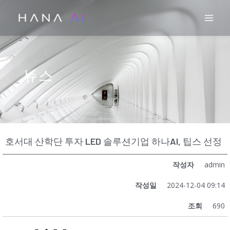
콘
Mai
텐
츠
로
건
뉴스
너
뛰
기
호서대 산학단 투자 LED 솔루션기업 하나AI, 팁스 선정
작성자
admin
작성일
2024-12-04 09:14
조회
690