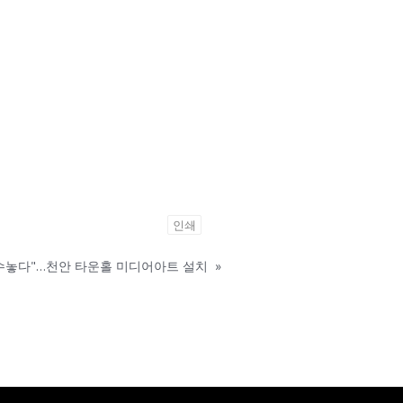
인쇄
 수놓다"…천안 타운홀 미디어아트 설치
»