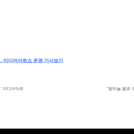
'… 미디어아트쇼 운영 기사보기
별' 미디어아트
"밤하늘,별로