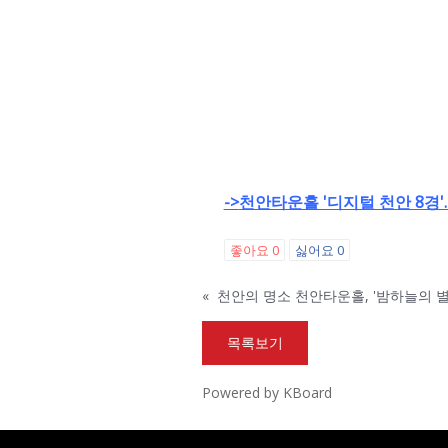
->
천안타운홀 '디지털 천안 8경
좋아요
0
싫어요
0
«
천안의 명소 천안타운홀, '밤하늘의 
목록보기
Powered by KBoard