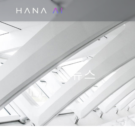
콘
텐
츠
로
건
너
뛰
기
뉴스