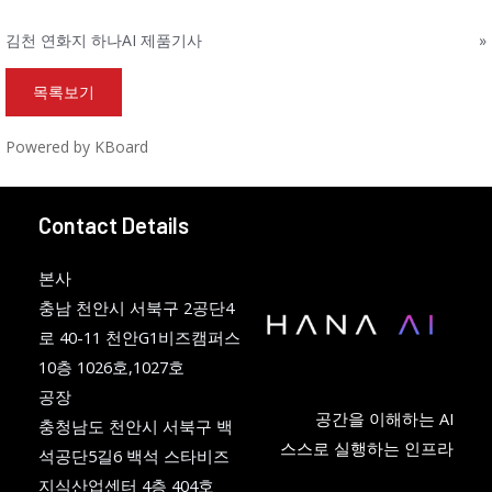
김천 연화지 하나AI 제품기사
»
목록보기
Powered by KBoard
Contact Details
본사
충남 천안시 서북구 2공단4
로 40-11 천안G1비즈캠퍼스
10층 1026호,1027호
공장
공간을 이해하는 AI
충청남도 천안시 서북구 백
스스로 실행하는 인프라
석공단5길6 백석 스타비즈
지식산업센터 4층 404호