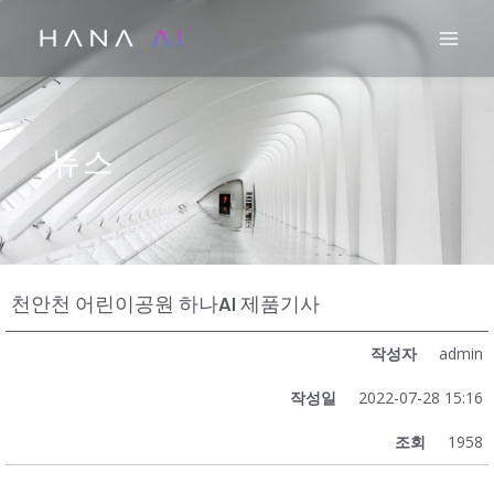
콘
Mai
텐
츠
로
건
뉴스
너
뛰
기
천안천 어린이공원 하나AI 제품기사
작성자
admin
작성일
2022-07-28 15:16
조회
1958