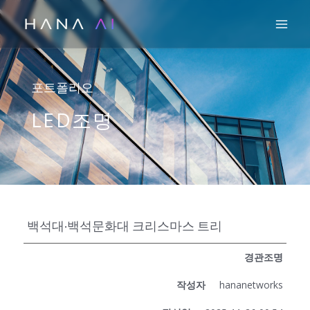
콘
Mai
텐
츠
로
건
포트폴리오
너
LED조명
뛰
기
백석대·백석문화대 크리스마스 트리
경관조명
작성자
hananetworks