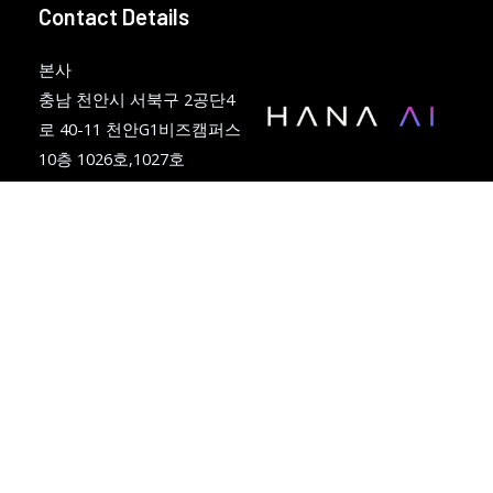
Contact Details
본사
충남 천안시 서북구 2공단4
로 40-11 천안G1비즈캠퍼스
10층 1026호,1027호
공장
공간을 이해하는 AI
충청남도 천안시 서북구 백
스스로 실행하는 인프라
석공단5길6 백석 스타비즈
지식산업센터 4층 404호
Tel: 041) 415-1585
Fax: 041)415-1586
Copyright © 2026 HANA
AI(하나AI)