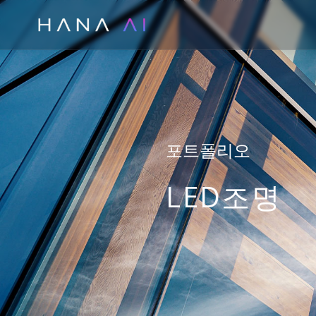
콘
텐
츠
로
건
너
뛰
포트폴리오
기
LED조명