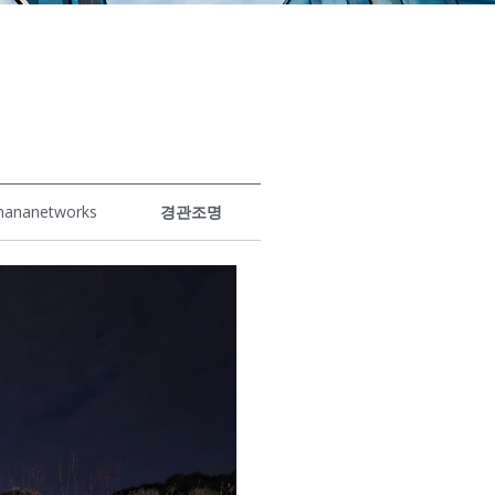
hananetworks
경관조명